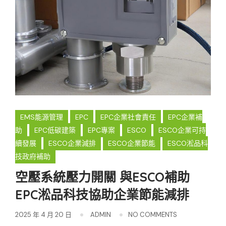
EMS能源管理
EPC
EPC企業社會責任
EPC企業補
助
EPC低碳建築
EPC專案
ESCO
ESCO企業可持
續發展
ESCO企業減排
ESCO企業節能
ESCO淞品科
技政府補助
空壓系統壓力開關 與ESCO補助
EPC淞品科技協助企業節能減排
2025 年 4 月 20 日
ADMIN
NO COMMENTS