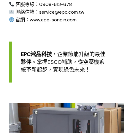
客服專線：0908-613-678
聯絡信箱：
service@epc.com.tw
官網：
www.epc-sonpin.com
EPC淞品科技
，企業節能升級的最佳
夥伴。掌握ESCO補助，從空壓機系
統革新起步，實現綠色未來！