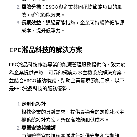
風險分擔
：ESCO與企業共同承擔節能項目的風
險，確保節能效果。
長期效益
：通過節能措施，企業可持續降低能源
成本，提升競爭力。
EPC淞品科技的解決方案
EPC淞品科技作為專業的能源管理服務提供商，致力於
為企業提供高效、可靠的螺旋冰水主機系統解決方案，
並結合ESCO補助模式，幫助企業實現節能目標。以下
是EPC淞品科技的服務優勢：
定制化設計
根據企業的具體需求，提供最適合的螺旋冰水主
機系統設計方案，確保高效能和低成本。
專業安裝與維護
由經驗豐富的技術團隊進行設備安裝和定期維