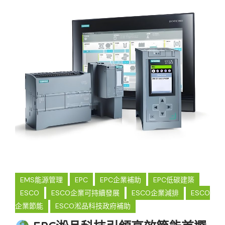
EMS能源管理
EPC
EPC企業補助
EPC低碳建築
ESCO
ESCO企業可持續發展
ESCO企業減排
ESCO
企業節能
ESCO淞品科技政府補助