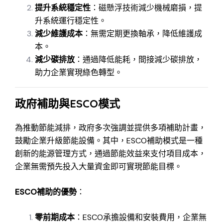
提升系統穩定性
：磁懸浮技術減少機械磨損，提
升系統運行穩定性。
減少維護成本
：無需定期更換軸承，降低維護成
本。
減少碳排放
：通過降低能耗，間接減少碳排放，
助力企業實現綠色轉型。
政府補助與ESCO模式
為推動節能減排，政府多次強調並提供多項補助計畫，
鼓勵企業升級節能設備。其中，ESCO補助模式是一種
創新的能源管理方式，通過節能效益來支付項目成本，
企業無需預先投入大量資金即可實現節能目標。
ESCO補助的優勢
：
零前期成本
：ESCO承擔設備和安裝費用，企業無