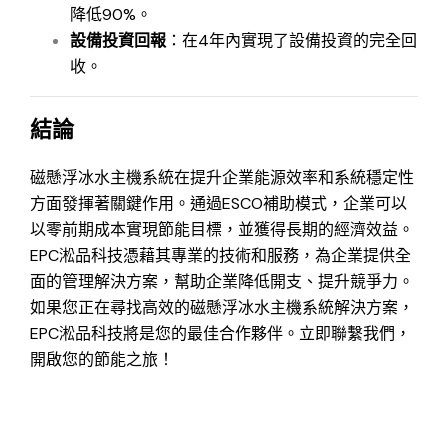
降低90%。
設備投資回報
：在4年內實現了設備投資的完全回
收。
結論
磁懸浮冰水主機系統在提升企業能源效率和系統穩定性
方面發揮著關鍵作用。通過ESCO補助模式，企業可以
以零前期成本實現節能目標，並獲得長期的經濟效益。
EPC淞品科技憑藉其專業的技術和服務，為企業提供全
面的管理解決方案，幫助企業降低開支、提升競爭力。
如果您正在尋找高效的磁懸浮冰水主機系統解決方案，
EPC淞品科技將是您的最佳合作夥伴。立即聯繫我們，
開啟您的節能之旅！