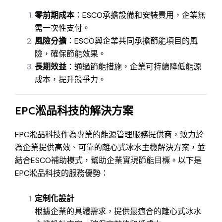
零前期成本
：ESCO承擔設備和安裝費用，企業無
需一次性支付。
風險分擔
：ESCO與企業共同承擔節能項目的風
險，確保節能效果。
長期效益
：通過節能措施，企業可持續降低能源
成本，提升競爭力。
EPC淞品科技的解決方案
EPC淞品科技作為專業的能源管理服務提供商，致力於
為企業提供高效、可靠的離心式冰水主機解決方案，並
結合ESCO補助模式，幫助企業實現節能目標。以下是
EPC淞品科技的服務優勢：
定制化設計
根據企業的具體需求，提供最適合的離心式冰水