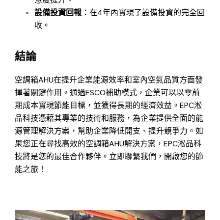
設備投資回報
：在4年內實現了設備投資的完全回
收。
結論
空調箱AHU在提升企業能源效率和室內空氣品質方面發
揮著關鍵作用。通過ESCO補助模式，企業可以以零前
期成本實現節能目標，並獲得長期的經濟效益。EPC淞
品科技憑藉其專業的技術和服務，為企業提供全面的能
源管理解決方案，幫助企業降低開支、提升競爭力。如
果您正在尋找高效的空調箱AHU解決方案，EPC淞品科
技將是您的最佳合作夥伴。立即聯繫我們，開啟您的節
能之旅！