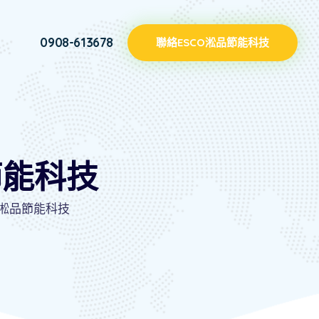
0908-613678
聯絡ESCO淞品節能科技
品節能科技
SCO淞品節能科技