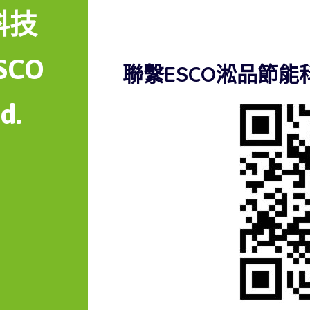
科技
SCO
聯繫ESCO淞品節
d.