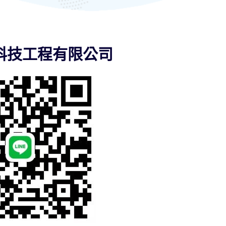
能科技工程有限公司