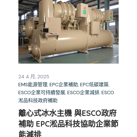
24 4 月, 2025
EMS能源管理
,
EPC企業補助
,
EPC低碳建築
,
ESCO企業可持續發展
,
ESCO企業減排
,
ESCO
淞品科技政府補助
離心式冰水主機 與ESCO政府
補助 EPC淞品科技協助企業節
能減排