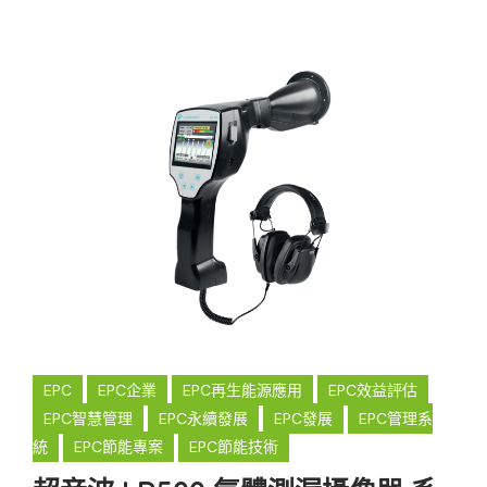
EPC
EPC企業
EPC再生能源應用
EPC效益評估
EPC智慧管理
EPC永續發展
EPC發展
EPC管理系
統
EPC節能專案
EPC節能技術