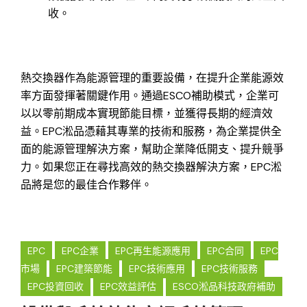
收。
熱交換器作為能源管理的重要設備，在提升企業能源效
率方面發揮著關鍵作用。通過ESCO補助模式，企業可
以以零前期成本實現節能目標，並獲得長期的經濟效
益。EPC淞品憑藉其專業的技術和服務，為企業提供全
面的能源管理解決方案，幫助企業降低開支、提升競爭
力。如果您正在尋找高效的熱交換器解決方案，EPC淞
品將是您的最佳合作夥伴。
EPC
EPC企業
EPC再生能源應用
EPC合同
EPC
市場
EPC建築節能
EPC技術應用
EPC技術服務
EPC投資回收
EPC效益評估
ESCO淞品科技政府補助