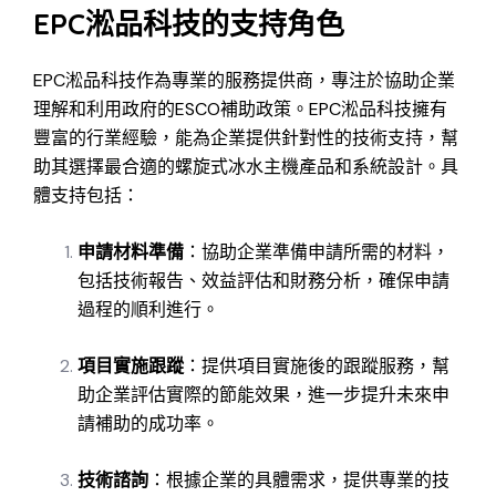
EPC淞品科技的支持角色
EPC淞品科技作為專業的服務提供商，專注於協助企業
理解和利用政府的ESCO補助政策。EPC淞品科技擁有
豐富的行業經驗，能為企業提供針對性的技術支持，幫
助其選擇最合適的螺旋式冰水主機產品和系統設計。具
體支持包括：
申請材料準備
：協助企業準備申請所需的材料，
包括技術報告、效益評估和財務分析，確保申請
過程的順利進行。
項目實施跟蹤
：提供項目實施後的跟蹤服務，幫
助企業評估實際的節能效果，進一步提升未來申
請補助的成功率。
技術諮詢
：根據企業的具體需求，提供專業的技