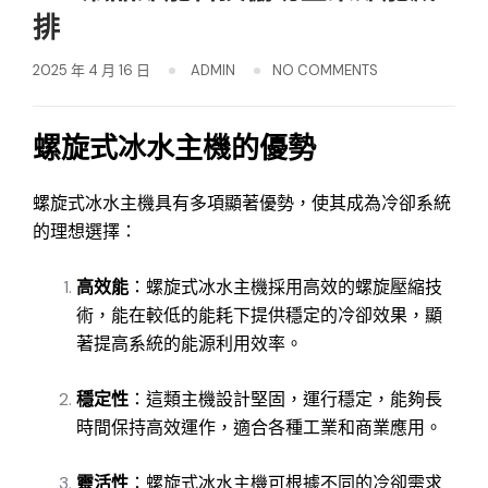
排
2025 年 4 月 16 日
ADMIN
NO COMMENTS
螺旋式冰水主機的優勢
螺旋式冰水主機具有多項顯著優勢，使其成為冷卻系統
的理想選擇：
高效能
：螺旋式冰水主機採用高效的螺旋壓縮技
術，能在較低的能耗下提供穩定的冷卻效果，顯
著提高系統的能源利用效率。
穩定性
：這類主機設計堅固，運行穩定，能夠長
時間保持高效運作，適合各種工業和商業應用。
靈活性
：螺旋式冰水主機可根據不同的冷卻需求