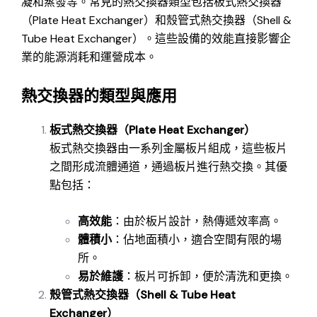
凝和蒸發等。常見的熱交換器類型包括板式熱交換器
（Plate Heat Exchanger）和殼管式熱交換器（Shell &
Tube Heat Exchanger）。這些設備的效能直接影響企
業的能源消耗和運營成本。
熱交換器的類型與應用
板式熱交換器（Plate Heat Exchanger）
板式熱交換器由一系列金屬板片組成，這些板片
之間形成流體通道，通過板片進行熱交換。其優
點包括：
高效能
：由於板片設計，熱傳遞效率高。
體積小
：佔地面積小，適合空間有限的場
所。
易於維護
：板片可拆卸，便於清洗和更換。
殼管式熱交換器（Shell & Tube Heat
Exchanger）