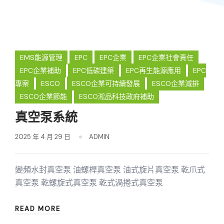
EMS能源管理
EPC
EPC企業
EPC企業社會責任
EPC企業補助
EPC低碳建築
EPC再生能源應用
EPC
專案
ESCO
ESCO企業可持續發展
ESCO企業減排
ESCO企業節能
ESCO淞品科技政府補助
真空泵系統
2025 年 4 月 29 日
ADMIN
變頻水封真空泵 油螺桿真空泵 油式旋片真空泵 乾爪式
真空泵 乾螺旋式真空泵 乾式渦捲式真空泵
READ MORE