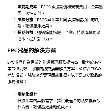
零前期成本
：ESCO承擔設備和安裝費用，企業無
需一次性支付。
風險分擔
：ESCO與企業共同承擔節能項目的風
險，確保節能效果。
長期效益
：通過節能措施，企業可持續降低能源
成本，提升競爭力。
EPC淞品的解決方案
EPC淞品作為專業的能源管理服務提供商，致力於為企
業提供高效、可靠的熱交換器解決方案，並結合ESCO
補助模式，幫助企業實現節能目標。以下是EPC淞品的
服務優勢：
定制化設計
根據企業的具體需求，提供最適合的熱交換器設
計方案，確保高效能和低成本。