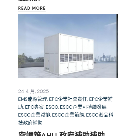
READ MORE
24 4 月, 2025
EMS能源管理
,
EPC企業社會責任
,
EPC企業補
助
,
EPC專案
,
ESCO
,
ESCO企業可持續發展
,
ESCO企業減排
,
ESCO企業節能
,
ESCO淞品科
技政府補助
空調箱AHU 政府補助補助