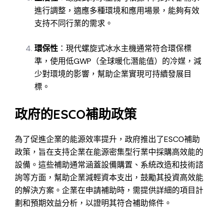
進行調整，適應多種環境和應用場景，能夠有效
支持不同行業的需求。
環保性
：現代螺旋式冰水主機通常符合環保標
準，使用低GWP（全球暖化潛能值）的冷媒，減
少對環境的影響，幫助企業實現可持續發展目
標。
政府的ESCO補助政策
為了促進企業的能源效率提升，政府推出了ESCO補助
政策，旨在支持企業在能源密集型行業中採購高效能的
設備。這些補助通常涵蓋設備購置、系統改造和技術諮
詢等方面，幫助企業減輕資本支出，鼓勵其投資高效能
的解決方案。企業在申請補助時，需提供詳細的項目計
劃和預期效益分析，以證明其符合補助條件。