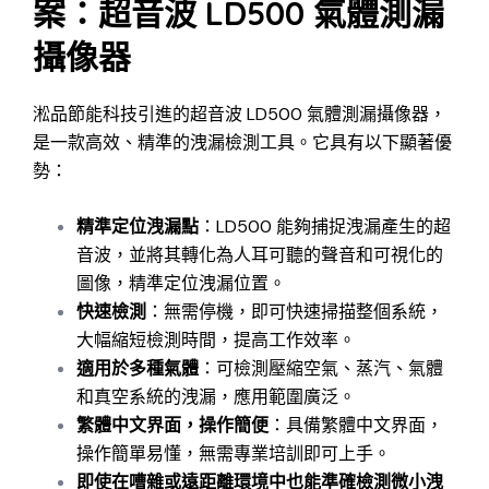
案：超音波 LD500 氣體測漏
攝像器
淞品節能科技引進的超音波 LD500 氣體測漏攝像器，
是一款高效、精準的洩漏檢測工具。它具有以下顯著優
勢：
精準定位洩漏點
：LD500 能夠捕捉洩漏產生的超
音波，並將其轉化為人耳可聽的聲音和可視化的
圖像，精準定位洩漏位置。
快速檢測
：無需停機，即可快速掃描整個系統，
大幅縮短檢測時間，提高工作效率。
適用於多種氣體
：可檢測壓縮空氣、蒸汽、氣體
和真空系統的洩漏，應用範圍廣泛。
繁體中文界面，操作簡便
：具備繁體中文界面，
操作簡單易懂，無需專業培訓即可上手。
即使在嘈雜或遠距離環境中也能準確檢測微小洩