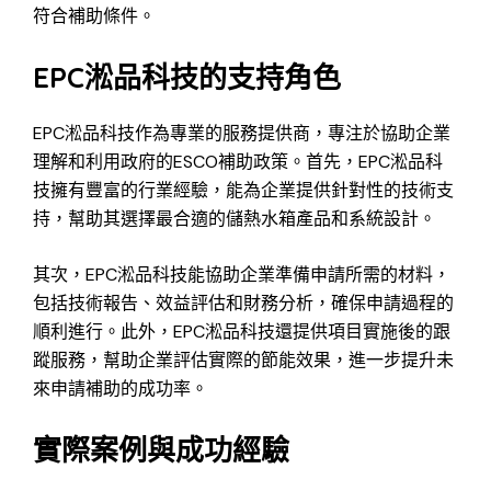
符合補助條件。
EPC淞品科技的支持角色
EPC淞品科技作為專業的服務提供商，專注於協助企業
理解和利用政府的ESCO補助政策。首先，EPC淞品科
技擁有豐富的行業經驗，能為企業提供針對性的技術支
持，幫助其選擇最合適的儲熱水箱產品和系統設計。
其次，EPC淞品科技能協助企業準備申請所需的材料，
包括技術報告、效益評估和財務分析，確保申請過程的
順利進行。此外，EPC淞品科技還提供項目實施後的跟
蹤服務，幫助企業評估實際的節能效果，進一步提升未
來申請補助的成功率。
實際案例與成功經驗