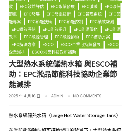
收
EPC效益評估
EPC永續發展
EPC減碳
EPC環保
節能
EPC發展
EPC發電技術
EPC管理系統
EPC節
能專案
EPC節能技術
EPC節能控制
EPC績效監測
EPC績效評估
EPC能效提升
EPC能源優化
EPC能源
效率
EPC能源管理
EPC能源節約
EPC補助方案
EPC解決方案
ESCO
ESCO企業可持續發展
ESCO
企業減排
ESCO淞品科技政府補助
大型熱水系統儲熱水箱 與ESCO補
助：EPC淞品節能科技協助企業節
能減排
2025 年 4 月 16 日
ADMIN
NO COMMENTS
熱水系統儲熱水箱（Large Hot Water Storage Tank）
在當前能源轉型和可持續發展的背景下，大型熱水系統