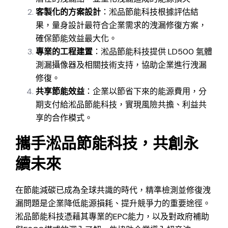
客製化的方案設計
：淞品節能科技根據評估結
果，量身設計最符合企業需求的洩漏修復方案，
確保節能效益最大化。
專業的工程建置
：淞品節能科技提供 LD500 氣體
測漏攝像器及相關技術支持，協助企業進行洩漏
修復。
共享節能效益
：企業以節省下來的能源費用，分
期支付給淞品節能科技，實現風險共擔、利益共
享的合作模式。
攜手淞品節能科技，共創永
續未來
在節能減碳已成為全球共識的時代，精準檢測並修復洩
漏問題是企業降低能源損耗、提升競爭力的重要途徑。
淞品節能科技憑藉其專業的EPC能力，以及對政府補助