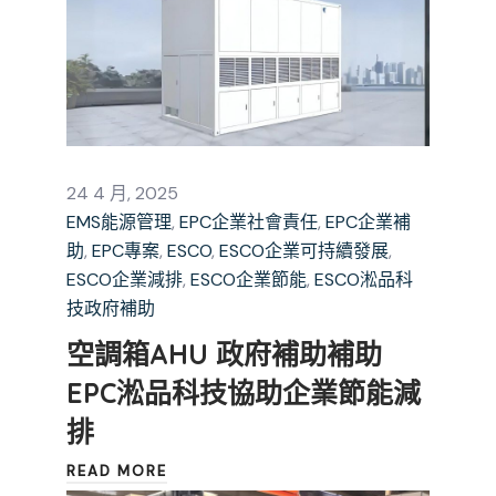
24 4 月, 2025
EMS能源管理
,
EPC企業社會責任
,
EPC企業補
助
,
EPC專案
,
ESCO
,
ESCO企業可持續發展
,
ESCO企業減排
,
ESCO企業節能
,
ESCO淞品科
技政府補助
空調箱AHU 政府補助補助
EPC淞品科技協助企業節能減
排
READ MORE