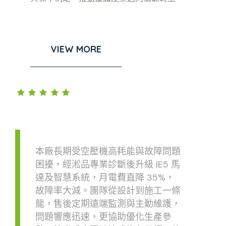
VIEW MORE
本廠長期受空壓機高耗能與故障問題
困擾，經淞品專業診斷後升級 IE5 馬
達及智慧系統，月電費直降 35%，
故障率大減。團隊從設計到施工一條
龍，售後定期遠端監測與主動維護，
問題響應迅速，更協助優化生產參