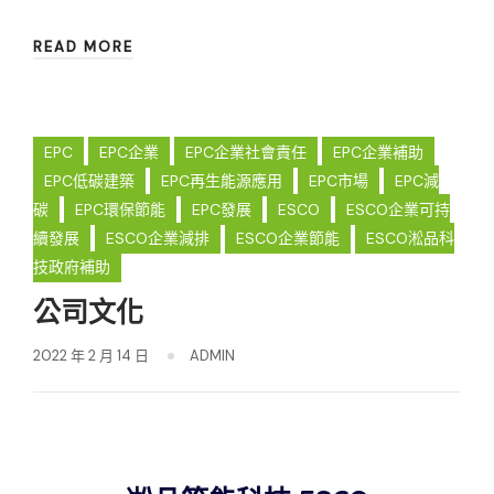
READ MORE
EPC
EPC企業
EPC企業社會責任
EPC企業補助
EPC低碳建築
EPC再生能源應用
EPC市場
EPC減
碳
EPC環保節能
EPC發展
ESCO
ESCO企業可持
續發展
ESCO企業減排
ESCO企業節能
ESCO淞品科
技政府補助
公司文化
2022 年 2 月 14 日
ADMIN