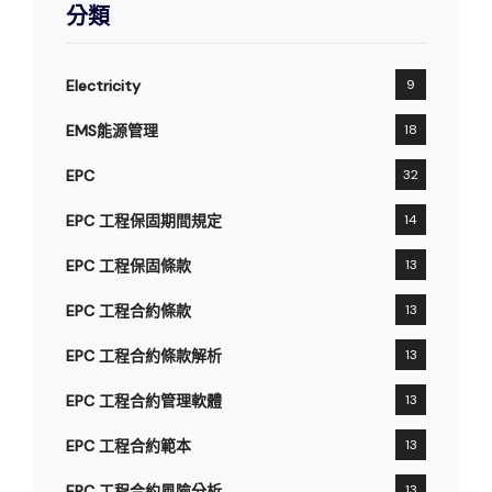
分類
Electricity
9
EMS能源管理
18
EPC
32
EPC 工程保固期間規定
14
EPC 工程保固條款
13
EPC 工程合約條款
13
EPC 工程合約條款解析
13
EPC 工程合約管理軟體
13
EPC 工程合約範本
13
EPC 工程合約風險分析
13