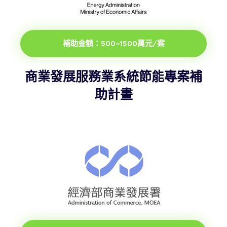
補助金額：500~1500萬元/案
商業發展服務業系統節能專案補
助計畫