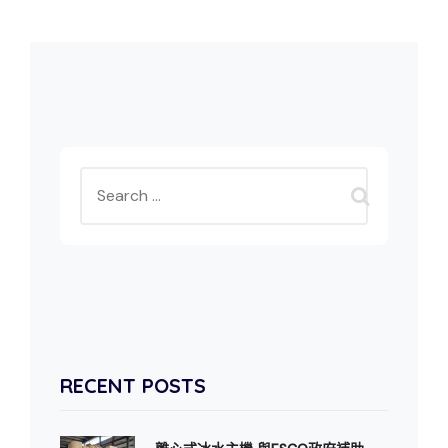
RECENT POSTS