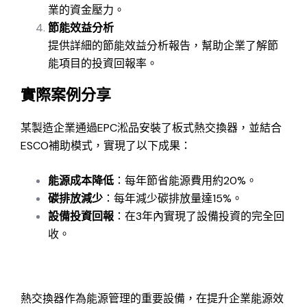
業的資金壓力。
節能效益分析
提供詳細的節能效益分析報告，幫助企業了解節
能項目的投資回報率。
實際案例分享
某製造企業通過EPC淞品安裝了板式熱交換器，並結合
ESCO補助模式，實現了以下成果：
能源成本降低
：每年節省能源費用約20%。
碳排放減少
：每年減少碳排放量達15%。
設備投資回報
：在3年內實現了設備投資的完全回
收。
熱交換器作為能源管理的重要設備，在提升企業能源效