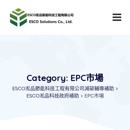
Category: EPC市場
ESCO淞品節能科技工程有限公司減碳輔導補助
>
ESCO淞品科技政府補助
>
EPC市場