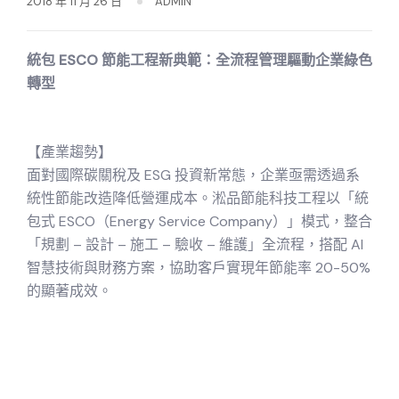
2018 年 11 月 26 日
ADMIN
統包 ESCO 節能工程新典範：全流程管理驅動企業綠色
轉型
【產業趨勢】
面對國際碳關稅及 ESG 投資新常態，企業亟需透過系
統性節能改造降低營運成本。淞品節能科技工程以「統
包式 ESCO（Energy Service Company）」模式，整合
「規劃 – 設計 – 施工 – 驗收 – 維護」全流程，搭配 AI
智慧技術與財務方案，協助客戶實現年節能率 20-50%
的顯著成效。