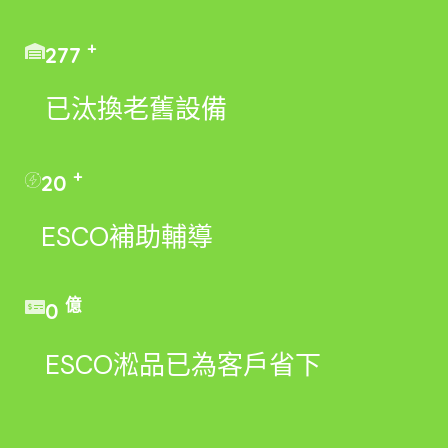
+
277
已汰換老舊設備
+
22
ESCO補助輔導
億
0
ESCO淞品已為客戶省下