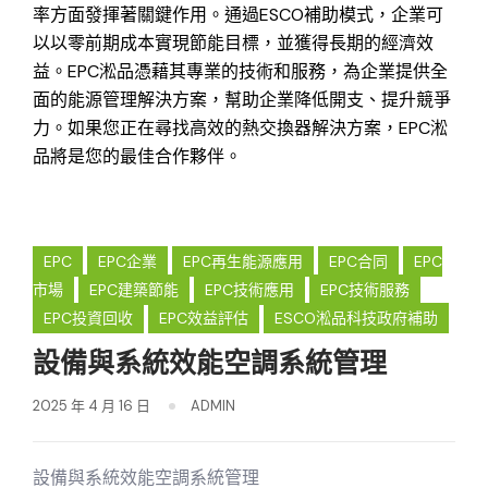
率方面發揮著關鍵作用。通過ESCO補助模式，企業可
以以零前期成本實現節能目標，並獲得長期的經濟效
益。EPC淞品憑藉其專業的技術和服務，為企業提供全
面的能源管理解決方案，幫助企業降低開支、提升競爭
力。如果您正在尋找高效的熱交換器解決方案，EPC淞
品將是您的最佳合作夥伴。
EPC
EPC企業
EPC再生能源應用
EPC合同
EPC
市場
EPC建築節能
EPC技術應用
EPC技術服務
EPC投資回收
EPC效益評估
ESCO淞品科技政府補助
設備與系統效能空調系統管理
2025 年 4 月 16 日
ADMIN
設備與系統效能空調系統管理