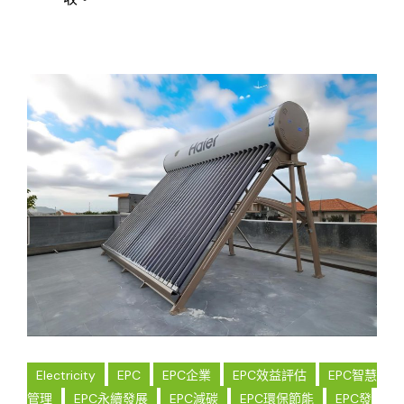
Electricity
EPC
EPC企業
EPC效益評估
EPC智慧
管理
EPC永續發展
EPC減碳
EPC環保節能
EPC發