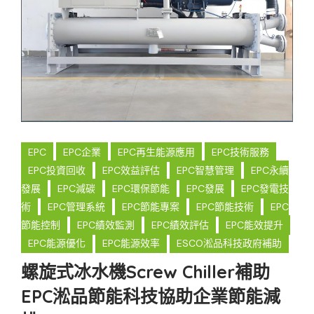
EPC
EPC企業
EPC再生能源應用
EPC技術服務
EPC投資回收
EPC效益評估
EPC智慧管理
EPC永續
發展
EPC減碳
EPC環保節能
EPC發展
EPC發電技
術
EPC管理系統
EPC節能專案
EPC節能技術
EPC
節能控制
EPC績效監測
EPC績效評估
EPC能效提升
EPC能源優化
EPC能源效率
ESCO淞品科技政府補助
螺旋式冰水機Screw Chiller補助
EPC淞品節能科技協助企業節能減