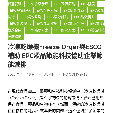
智慧管理
EPC永續發展
EPC環保節能
EPC發展
EPC發電技術
EPC管理系統
EPC節能專案
EPC節能
技術
EPC績效監測
EPC績效評估
EPC能效提升
EPC能源優化
EPC能源效率
EPC能源管理
EPC能源
績效合約
EPC補助方案
EPC解決方案
ESCO淞品科技
政府補助
冷凍乾燥機Freeze Dryer與ESCO
補助 EPC淞品節能科技協助企業節
能減排
2025 年 4 月 16 日
ADMIN
NO COMMENTS
在現代食品加工、醫藥和生物科技領域中，冷凍乾燥機
（Freeze Dryer）是不可或缺的關鍵設備，廣泛應用於
保存食品、藥品和生物樣本。然而，傳統的冷凍乾燥機
往往存在能耗高、效率低的問題，這不僅增加了企業的