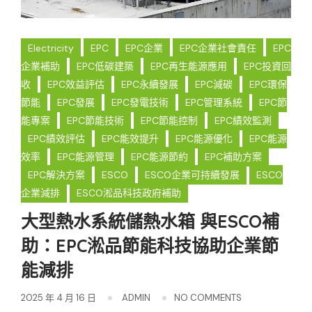
Electricity
EPC
EPC企業
EPC企業社會責任
EPC
企業補助
EPC低碳建築
EPC再生能源應用
EPC投資回
收
EPC效益評估
EPC永續發展
EPC減碳
EPC環保
節能
EPC發展
EPC發電技術
EPC管理系統
EPC節
能專案
EPC節能技術
EPC節能控制
EPC績效監測
EPC績效評估
EPC能效提升
EPC能源優化
EPC能源
效率
EPC能源管理
EPC能源節約
EPC補助方案
EPC解決方案
ESCO
ESCO企業可持續發展
ESCO
企業減排
ESCO淞品科技政府補助
大型熱水系統儲熱水箱 與ESCO補
助：EPC淞品節能科技協助企業節
能減排
2025 年 4 月 16 日
ADMIN
NO COMMENTS