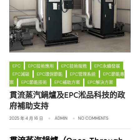
EPC
EPC技術應用
EPC技術服務
EPC永續發展
EPC減碳
EPC環保節能
EPC管理系統
EPC節能專
案
EPC節能技術
EPC補助方案
EPC解決方案
貫流蒸汽鍋爐及EPC淞品科技的政
府補助支持
2025 年 4 月 16 日
ADMIN
NO COMMENTS