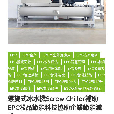
EPC
EPC企業
EPC再生能源應用
EPC技術服務
EPC投資回收
EPC效益評估
EPC智慧管理
EPC永續
發展
EPC減碳
EPC環保節能
EPC發展
EPC發電技
術
EPC管理系統
EPC節能專案
EPC節能技術
EPC
節能控制
EPC績效監測
EPC績效評估
EPC能效提升
EPC能源優化
EPC能源效率
ESCO淞品科技政府補助
螺旋式冰水機Screw Chiller補助
EPC淞品節能科技協助企業節能減