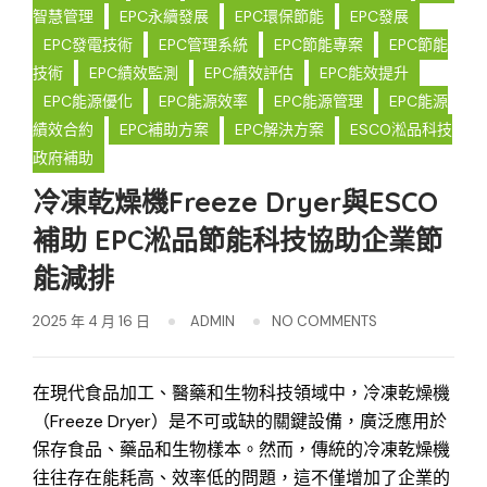
智慧管理
EPC永續發展
EPC環保節能
EPC發展
EPC發電技術
EPC管理系統
EPC節能專案
EPC節能
技術
EPC績效監測
EPC績效評估
EPC能效提升
EPC能源優化
EPC能源效率
EPC能源管理
EPC能源
績效合約
EPC補助方案
EPC解決方案
ESCO淞品科技
政府補助
冷凍乾燥機Freeze Dryer與ESCO
補助 EPC淞品節能科技協助企業節
能減排
2025 年 4 月 16 日
ADMIN
NO COMMENTS
在現代食品加工、醫藥和生物科技領域中，冷凍乾燥機
（Freeze Dryer）是不可或缺的關鍵設備，廣泛應用於
保存食品、藥品和生物樣本。然而，傳統的冷凍乾燥機
往往存在能耗高、效率低的問題，這不僅增加了企業的