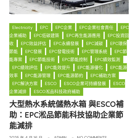
Electricity
EPC
EPC企業
EPC企業社會責任
EPC
企業補助
EPC低碳建築
EPC再生能源應用
EPC投資回
收
EPC效益評估
EPC永續發展
EPC減碳
EPC環保
節能
EPC發展
EPC發電技術
EPC管理系統
EPC節
能專案
EPC節能技術
EPC節能控制
EPC績效監測
EPC績效評估
EPC能效提升
EPC能源優化
EPC能源
效率
EPC能源管理
EPC能源節約
EPC補助方案
EPC解決方案
ESCO
ESCO企業可持續發展
ESCO
企業減排
ESCO淞品科技政府補助
大型熱水系統儲熱水箱 與ESCO補
助：EPC淞品節能科技協助企業節
能減排
2025 年 4 月 16 日
ADMIN
NO COMMENTS