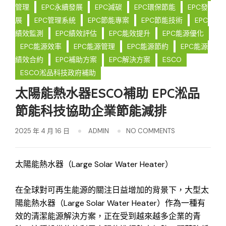
管理
EPC永續發展
EPC減碳
EPC環保節能
EPC發
展
EPC管理系統
EPC節能專案
EPC節能技術
EPC
績效監測
EPC績效評估
EPC能效提升
EPC能源優化
EPC能源效率
EPC能源管理
EPC能源節約
EPC能源
績效合約
EPC補助方案
EPC解決方案
ESCO
ESCO淞品科技政府補助
太陽能熱水器ESCO補助 EPC淞品
節能科技協助企業節能減排
2025 年 4 月 16 日
ADMIN
NO COMMENTS
太陽能熱水器（Large Solar Water Heater）
在全球對可再生能源的關注日益增加的背景下，大型太
陽能熱水器（Large Solar Water Heater）作為一種有
效的清潔能源解決方案，正在受到越來越多企業的青