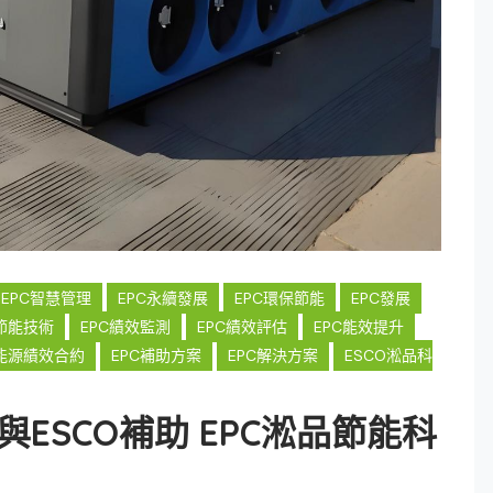
EPC智慧管理
EPC永續發展
EPC環保節能
EPC發展
C節能技術
EPC績效監測
EPC績效評估
EPC能效提升
C能源績效合約
EPC補助方案
EPC解決方案
ESCO淞品科
er與ESCO補助 EPC淞品節能科