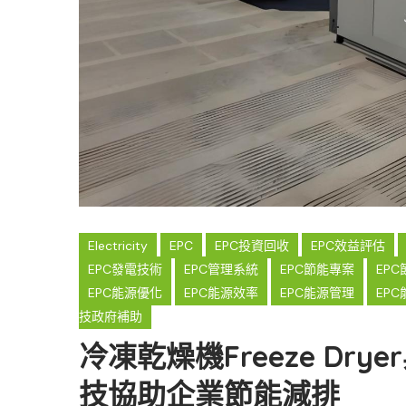
Electricity
EPC
EPC投資回收
EPC效益評估
EPC發電技術
EPC管理系統
EPC節能專案
EP
EPC能源優化
EPC能源效率
EPC能源管理
EP
技政府補助
冷凍乾燥機Freeze Dry
技協助企業節能減排