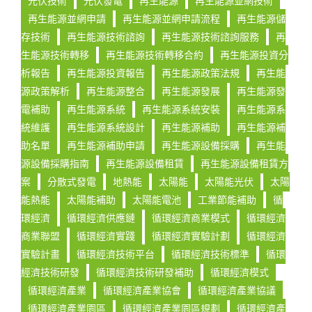
光伏技術
光伏發電
再生能源
再生能源並網技術
再生能源並網申請
再生能源並網申請流程
再生能源儲
存技術
再生能源技術諮詢
再生能源技術諮詢服務
再
生能源技術轉移
再生能源技術轉移合約
再生能源投資分
析報告
再生能源投資報告
再生能源政策法規
再生能
源政策解析
再生能源整合
再生能源發展
再生能源發
電補助
再生能源系統
再生能源系統安裝
再生能源系
統維護
再生能源系統設計
再生能源補助
再生能源補
助名單
再生能源補助申請
再生能源設備採購
再生能
源設備採購指南
再生能源設備租賃
再生能源設備租賃方
案
分散式發電
地熱能
太陽能
太陽能光伏
太陽
能熱能
太陽能補助
太陽能電池
工業節能補助
循
環經濟
循環經濟供應鏈
循環經濟商業模式
循環經濟
商業聯盟
循環經濟實踐
循環經濟實驗計劃
循環經濟
實驗計畫
循環經濟技術平台
循環經濟技術標準
循環
經濟技術研發
循環經濟技術研發補助
循環經濟模式
循環經濟產業
循環經濟產業協會
循環經濟產業協議
循環經濟產業園區
循環經濟產業園區規劃
循環經濟產