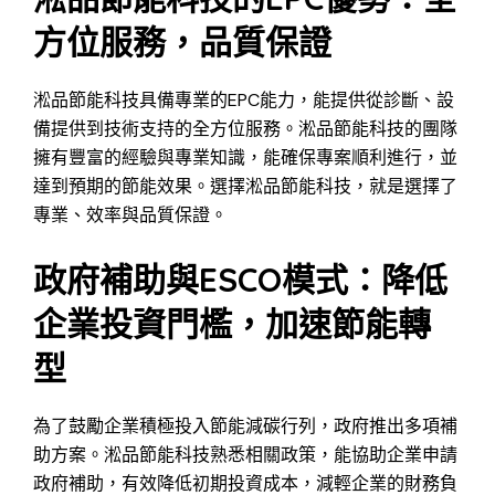
方位服務，品質保證
淞品節能科技具備專業的EPC能力，能提供從診斷、設
備提供到技術支持的全方位服務。淞品節能科技的團隊
擁有豐富的經驗與專業知識，能確保專案順利進行，並
達到預期的節能效果。選擇淞品節能科技，就是選擇了
專業、效率與品質保證。
政府補助與ESCO模式：降低
企業投資門檻，加速節能轉
型
為了鼓勵企業積極投入節能減碳行列，政府推出多項補
助方案。淞品節能科技熟悉相關政策，能協助企業申請
政府補助，有效降低初期投資成本，減輕企業的財務負