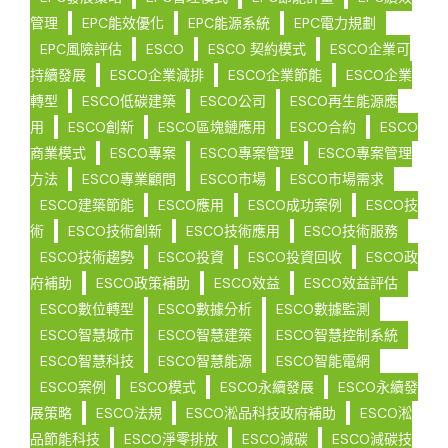
管理
EPC能效優化
EPC能源系統
EPC電力規劃
EPC風險評估
ESCO
ESCO 契約模式
ESCO企業可
持續發展
ESCO企業減排
ESCO企業節能
ESCO企業
轉型
ESCO低碳建築
ESCO公司
ESCO再生能源應
用
ESCO創新
ESCO區塊鏈應用
ESCO合約
ESCO
商業模式
ESCO專案
ESCO專案管理
ESCO專案管理
方法
ESCO專業顧問
ESCO市場
ESCO市場需求
ESCO建築節能
ESCO應用
ESCO成功案例
ESCO技
術
ESCO技術創新
ESCO技術應用
ESCO技術服務
ESCO技術趨勢
ESCO投資
ESCO投資回收
ESCO政
府補助
ESCO政策補助
ESCO效益
ESCO效益評估
ESCO數位轉型
ESCO數據分析
ESCO數據監測
ESCO智慧城市
ESCO智慧建築
ESCO智慧控制系統
ESCO智慧科技
ESCO智慧能源
ESCO智能電網
ESCO案例
ESCO模式
ESCO永續發展
ESCO永續發
展策略
ESCO法規
ESCO淞品科技政府補助
ESCO淞
品節能科技
ESCO淨零排放
ESCO減碳
ESCO減碳技