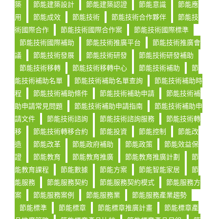
築
節能建築設計
節能建築認證
節能意識
節能應
用
節能成效
節能技術
節能技術合作夥伴
節能技
術國際合作
節能技術國際合作案
節能技術國際標準
節能技術國際補助
節能技術推廣平台
節能技術推廣會
議
節能技術發展
節能技術研發
節能技術研發補助
節能技術移轉
節能技術移轉中心
節能技術補助
節
能技術補助名單
節能技術補助名單查詢
節能技術補助時
程
節能技術補助條件
節能技術補助申請
節能技術補
助申請常見問題
節能技術補助申請指南
節能技術補助申
請文件
節能技術諮詢
節能技術諮詢服務
節能技術轉
移
節能技術轉移合約
節能投資
節能控制
節能改
造
節能改革
節能政府補助
節能政策
節能效益保
證
節能教育
節能教育推廣
節能教育推廣計劃
節
能教育課程
節能數據
節能方案
節能智能家居
節
能服務
節能服務契約
節能服務契約模式
節能服務方
案
節能服務案例
節能服務業
節能服務產業趨勢
節能標準
節能標章
節能標章推廣計畫
節能標章產