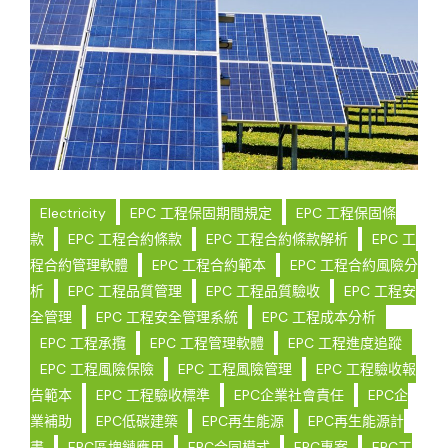
Electricity
EPC 工程保固期間規定
EPC 工程保固條
款
EPC 工程合約條款
EPC 工程合約條款解析
EPC 工
程合約管理軟體
EPC 工程合約範本
EPC 工程合約風險分
析
EPC 工程品質管理
EPC 工程品質驗收
EPC 工程安
全管理
EPC 工程安全管理系統
EPC 工程成本分析
EPC 工程承攬
EPC 工程管理軟體
EPC 工程進度追蹤
EPC 工程風險保險
EPC 工程風險管理
EPC 工程驗收報
告範本
EPC 工程驗收標準
EPC企業社會責任
EPC企
業補助
EPC低碳建築
EPC再生能源
EPC再生能源計
畫
EPC區塊鏈應用
EPC合同模式
EPC專案
EPC工