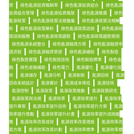
資
綠色能源投資報酬率
綠色能源投資組合
綠色能源
投資組合管理
綠色能源投資風險
綠色能源推廣
綠色
能源政策
綠色能源政策法規彙編
綠色能源政策法規解
析
綠色能源政策解析
綠色能源政策諮詢
綠色能源政
策諮詢服務
綠色能源政策趨勢
綠色能源政策趨勢預測
綠色能源系統整合
綠色能源融資方案
綠色能源融資申
請流程
綠色能源融資管道
綠色能源補助
綠色製造
綠色製造實踐
綠色製造技術
綠色製造標準
綠色金
融
綠色金融補助
綠色電力
能源優化
能源優化技
術
能源儲存
能源分析
能源創新
能源回收
能源
回收系統設計
能源審計
能源成本降低
能源技術
能源控制
能源政策
能源政策推動
能源政策研究
能源政策與法規
能源效率
能源效率提升
能源效率
提升專案
能源效率提升技術
能源效率提升方案
能源
效率提升獎勵
能源效率提升計畫
能源效率提升諮詢服
務
能源效率改善成效
能源效率改善措施
能源效率改
善方案
能源效率改善計劃
能源效率標準
能源效率標