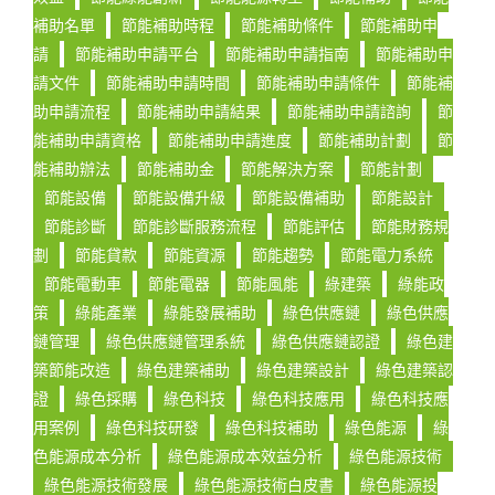
補助名單
節能補助時程
節能補助條件
節能補助申
請
節能補助申請平台
節能補助申請指南
節能補助申
請文件
節能補助申請時間
節能補助申請條件
節能補
助申請流程
節能補助申請結果
節能補助申請諮詢
節
能補助申請資格
節能補助申請進度
節能補助計劃
節
能補助辦法
節能補助金
節能解決方案
節能計劃
節能設備
節能設備升級
節能設備補助
節能設計
節能診斷
節能診斷服務流程
節能評估
節能財務規
劃
節能貸款
節能資源
節能趨勢
節能電力系統
節能電動車
節能電器
節能風能
綠建築
綠能政
策
綠能產業
綠能發展補助
綠色供應鏈
綠色供應
鏈管理
綠色供應鏈管理系統
綠色供應鏈認證
綠色建
築節能改造
綠色建築補助
綠色建築設計
綠色建築認
證
綠色採購
綠色科技
綠色科技應用
綠色科技應
用案例
綠色科技研發
綠色科技補助
綠色能源
綠
色能源成本分析
綠色能源成本效益分析
綠色能源技術
綠色能源技術發展
綠色能源技術白皮書
綠色能源投