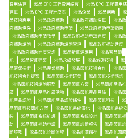
費用估算
淞品 EPC 工程費用結算
淞品 EPC 工程費用結
算單
淞品 EPC 工程進度表
淞品企業
淞品創新
淞
品技術應用
淞品政府補助
淞品政府補助名單
淞品政
府補助條件
淞品政府補助申請
淞品政府補助申請指南
淞品政府補助申請教學
淞品政府補助申請進度
淞品政
府補助諮詢
淞品政府補助諮詢管道
淞品政府補助進度
淞品政府補助進度查詢
淞品新能源應用
淞品智慧節
能
淞品智能建築
淞品永續發展
淞品減碳技術
淞
品環保技術
淞品產業補助
淞品節能技術合作
淞品節
能技術合作提案
淞品節能技術研發
淞品節能技術諮詢
淞品節能技術諮詢服務
淞品節能方案
淞品節能產品推
廣
淞品節能產品推廣活動
淞品節能產品目錄
淞品節
能產品認證
淞品節能產品認證條件
淞品節能科技
淞
品節能科技節能方案
淞品節能系統優化
淞品節能系統安
裝
淞品節能系統維護
淞品節能系統設計
淞品節能補
助
淞品節能補助申請
淞品節能診斷報告
淞品節能診
斷服務
淞品節能診斷流程
淞品能源儲存
淞品能源服