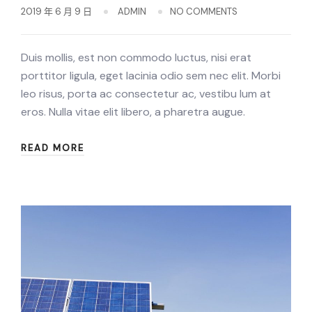
2019 年 6 月 9 日
ADMIN
NO COMMENTS
Duis mollis, est non commodo luctus, nisi erat
porttitor ligula, eget lacinia odio sem nec elit. Morbi
leo risus, porta ac consectetur ac, vestibu lum at
eros. Nulla vitae elit libero, a pharetra augue.
READ MORE