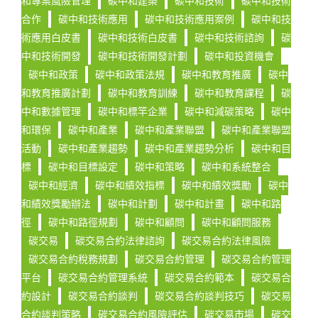
和專案風險管理
碳中和建築
碳中和技術
碳中和技術
合作
碳中和技術應用
碳中和技術應用案例
碳中和技
術應用白皮書
碳中和技術白皮書
碳中和技術諮詢
碳
中和技術開發
碳中和技術開發計劃
碳中和投資機會
碳中和政策
碳中和政策法規
碳中和教育推廣
碳中
和教育推廣計劃
碳中和教育訓練
碳中和教育課程
碳
中和數據管理
碳中和標竿企業
碳中和減碳策略
碳中
和環保
碳中和產業
碳中和產業聯盟
碳中和產業聯盟
活動
碳中和產業趨勢
碳中和產業趨勢分析
碳中和目
標
碳中和目標設定
碳中和策略
碳中和系統整合
碳中和經濟
碳中和績效指標
碳中和績效獎勵
碳中
和績效獎勵辦法
碳中和計劃
碳中和計畫
碳中和路
徑
碳中和路徑規劃
碳中和顧問
碳中和顧問服務
碳交易
碳交易合約法律諮詢
碳交易合約法律風險
碳交易合約稅務規劃
碳交易合約管理
碳交易合約管理
平台
碳交易合約管理系統
碳交易合約範本
碳交易合
約設計
碳交易合約談判
碳交易合約談判技巧
碳交易
合約談判策略
碳交易合約風險評估
碳交易市場
碳交