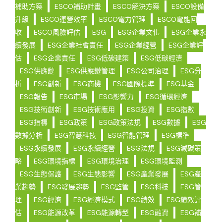
補助方案
ESCO補助計畫
ESCO解決方案
ESCO設備
升級
ESCO運營效率
ESCO電力管理
ESCO電能回
收
ESCO風險評估
ESG
ESG企業文化
ESG企業永
續發展
ESG企業社會責任
ESG企業經營
ESG企業評
估
ESG企業責任
ESG低碳建築
ESG低碳經濟
ESG供應鏈
ESG供應鏈管理
ESG公司治理
ESG分
析
ESG創新
ESG商機
ESG國際標準
ESG基金
ESG報告
ESG市場
ESG影響力
ESG循環經濟
ESG技術創新
ESG技術應用
ESG投資
ESG指數
ESG指標
ESG政策
ESG政策法規
ESG數據
ESG
數據分析
ESG智慧科技
ESG智能管理
ESG標準
ESG永續發展
ESG永續經營
ESG法規
ESG減碳策
略
ESG環境指標
ESG環境治理
ESG環境監測
ESG生態保護
ESG生態影響
ESG產業發展
ESG產
業趨勢
ESG發展趨勢
ESG監管
ESG科技
ESG管
理
ESG經濟
ESG經濟模式
ESG績效
ESG績效評
估
ESG能源改革
ESG能源轉型
ESG融資
ESG補