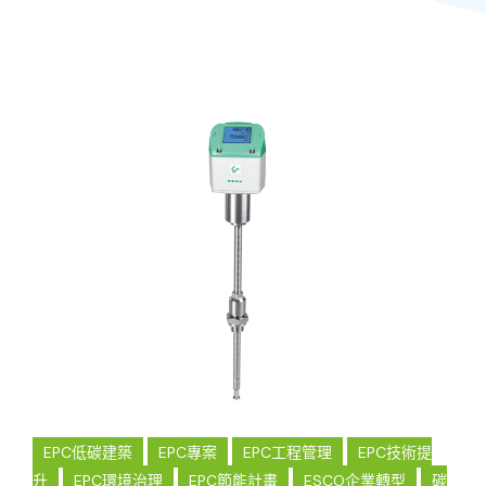
EPC低碳建築
EPC專案
EPC工程管理
EPC技術提
升
EPC環境治理
EPC節能計畫
ESCO企業轉型
碳