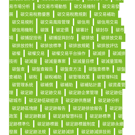
易市場分析
碳交易市場動態
碳交易機制
碳交易發
展
碳交易稅務優惠
碳交易稅務規劃
碳交易補助
碳交易規則
碳交易風險管理
碳信用
碳信用交易
碳信用機制
碳匯
碳定價
碳審計
碳封存
碳市
場
碳捕捉技術
碳捕捉與封存
碳排放
碳排放交易
碳排放控制
碳排放標準
碳排放規範
碳排放評估
碳權
碳權交易
碳權交易平台操作
碳減排
碳減排
技術
碳減量
碳減量專案
碳減量目標
碳減量策略
碳盤查
碳盤查報告
碳盤查方法
碳盤查標準
碳盤
查補助
碳稅
碳稅補助
碳管理政策
碳管理科技
碳管理系統
碳補償
碳補助
碳補貼計畫
碳資產管
理
碳足跡
碳足跡交易
碳足跡企業管理
碳足跡低
碳城市
碳足跡低碳經濟
碳足跡供應鏈
碳足跡分析
碳足跡區塊鏈
碳足跡報告
碳足跡排放報告
碳足跡
政策
碳足跡數據
碳足跡智慧科技
碳足跡標準
碳
足跡標準化
碳足跡標籤
碳足跡標籤制度
碳足跡永續
發展
碳足跡法規
碳足跡減排
碳足跡減排技術
碳