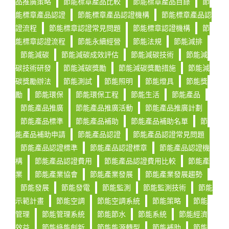
品推廣策略
節能標章產品比較
節能標章產品目錄
節
能標章產品認證
節能標章產品認證機構
節能標章產品認
證流程
節能標章認證常見問題
節能標章認證機構
節
能標章認證流程
節能永續經營
節能法規
節能減排
節能減碳
節能減碳成效評估
節能減碳技術
節能減
碳技術研發
節能減碳獎勵
節能減碳獎勵措施
節能減
碳獎勵辦法
節能測試
節能照明
節能燈具
節能獎
勵
節能環保
節能環保工程
節能生活
節能產品
節能產品推廣
節能產品推廣活動
節能產品推廣計劃
節能產品標準
節能產品補助
節能產品補助名單
節
能產品補助申請
節能產品認證
節能產品認證常見問題
節能產品認證標準
節能產品認證標章
節能產品認證機
構
節能產品認證費用
節能產品認證費用比較
節能產
業
節能產業協會
節能產業發展
節能產業發展趨勢
節能發展
節能發電
節能監測
節能監測技術
節能
示範計畫
節能空調
節能空調系統
節能策略
節能
管理
節能管理系統
節能節水
節能系統
節能經濟
效益
節能綠能創新
節能能源轉型
節能補助
節能