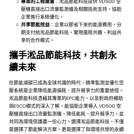
專業的工程建置
：淞品節能科技提供 VD500 空
壓機直接出口流量監測儀及相關技術支持，協助
企業進行系統優化。
共享節能效益
：企業以節省下來的能源費用，分
期支付給淞品節能科技，實現風險共擔、利益共
享的合作模式。
攜手淞品節能科技，共創永
續未來
在節能減碳已成為全球共識的時代，精準監測並優化空
壓系統是企業降低能源損耗、提升競爭力的重要途徑。
淞品節能科技憑藉其專業的EPC能力，以及對政府補助
與ESCO模式的深入了解，能協助企業導入 VD500 空
壓機直接出口流量監測儀，降低能耗、提升競爭力，並
共同為環境保護盡一份心力。選擇淞品節能科技，不僅
是選擇了節能解決方案，更是選擇了與環境共榮的永續