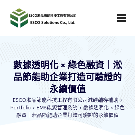
數據透明化 × 綠色融資｜淞
品節能助企業打造可驗證的
永續價值
ESCO淞品節能科技工程有限公司減碳輔導補助
>
Portfolio
>
EMS能源管理系统
>
數據透明化 × 綠色
融資｜淞品節能助企業打造可驗證的永續價值