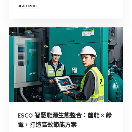
READ MORE
ESCO 智慧能源生態整合：儲能 × 綠
電，打造高效節能方案