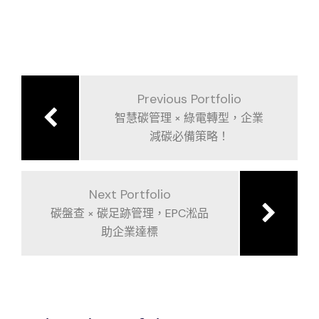
Previous Portfolio
智慧碳管理 × 綠電轉型，企業
減碳必備策略！
Next Portfolio
碳盤查 × 碳足跡管理，EPC淞品
助企業達標