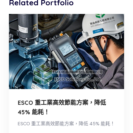
Related Portfolio
ESCO 重工業高效節能方案，降低
45% 能耗！
ESCO 重工業高效節能方案，降低 45% 能耗！