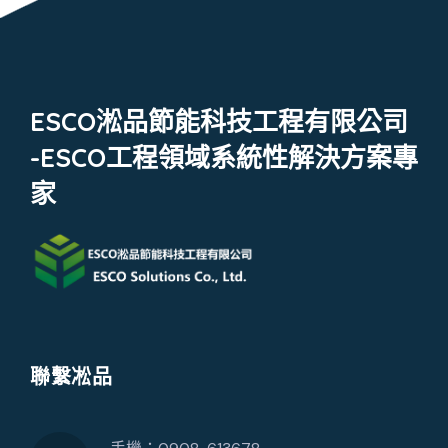
ESCO淞品節能科技工程有限公司
-ESCO工程領域系統性解決方案專
家
聯繫凇品