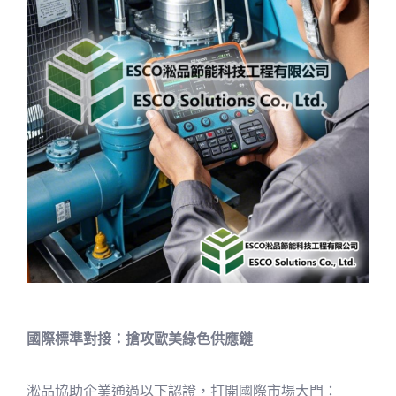
國際標準對接：搶攻歐美綠色供應鏈
淞品協助企業通過以下認證，打開國際市場大門：