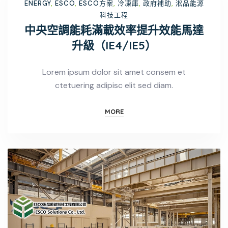
ENERGY
,
ESCO
,
ESCO方案
,
冷凍庫
,
政府補助
,
淞品能源
科技工程
中央空調能耗滿載效率提升效能馬達
升級（IE4/IE5）
Lorem ipsum dolor sit amet consem et
ctetuering adipisc elit sed diam.
MORE