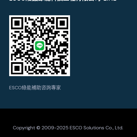
ESCO綠能補助咨詢專家
Copyright © 2009-2025 ESCO Solutions Co., Ltd.