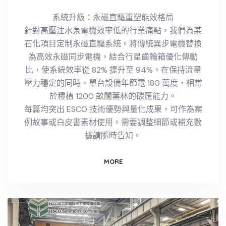
系統升級：永磁直驅重塑能效格局
針對高壓注水泵電機效率低的行業痛點，我們為某
石化項目定制永磁直驅系統。將傳統異步電機替換
為高效永磁同步電機，結合行星齒輪箱優化傳動
比，使系統效率從 82% 提升至 94%。在保持流量
壓力穩定的同時，單台設備年節電 180 萬度，相當
於種植 1200 畝闊葉林的碳匯能力。
每篇均突出 ESCO 技術優勢與量化成果，可作為案
例故事或白皮書素材使用。需要調整細節或補充數
據請隨時告知。
MORE