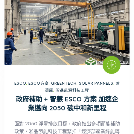
ESCO
,
ESCO方案
,
GREENTECH
,
SOLAR PANNELS
,
冷
凍庫
,
淞品能源科技工程
政府補助 + 智慧 ESCO 方案 加速企
業邁向 2050 碳中和新里程
面對 2050 淨零排放目標，政府推出多項節能補助
政策，淞品節能科技工程緊扣「經濟部產業綠能轉