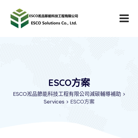
Skip
to
content
ESCO方案
ESCO淞品節能科技工程有限公司減碳輔導補助
>
Services
>
ESCO方案