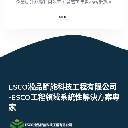
企業提升能源利用效率，最高可年省49%能耗。
MORE
ESCO淞品節能科技工程有限公司
-ESCO工程領域系統性解決方案專
家