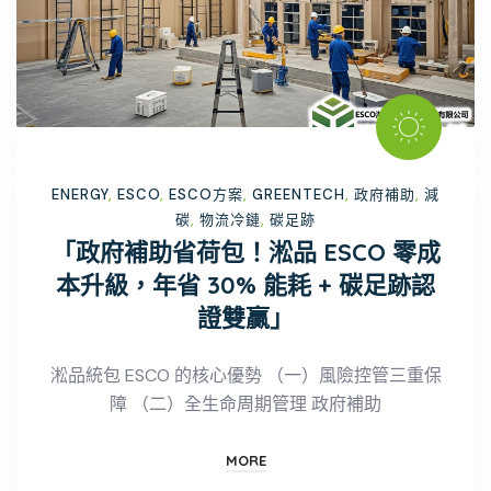
ENERGY
,
ESCO
,
ESCO方案
,
GREENTECH
,
政府補助
,
減
碳
,
物流冷鏈
,
碳足跡
「政府補助省荷包！淞品 ESCO 零成
本升級，年省 30% 能耗 + 碳足跡認
證雙贏」
淞品統包 ESCO 的核心優勢 （一）風險控管三重保
障 （二）全生命周期管理 政府補助
MORE