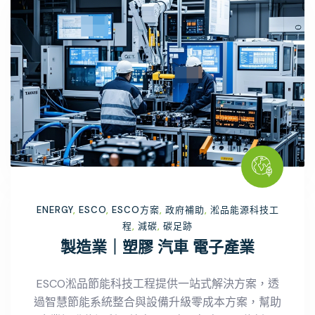
ENERGY
,
ESCO
,
ESCO方案
,
政府補助
,
淞品能源科技工
程
,
減碳
,
碳足跡
製造業｜塑膠 汽車 電子產業
ESCO淞品節能科技工程提供一站式解決方案，透
過智慧節能系統整合與設備升級零成本方案，幫助