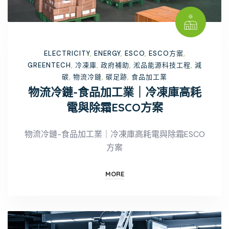
ELECTRICITY
,
ENERGY
,
ESCO
,
ESCO方案
,
GREENTECH
,
冷凍庫
,
政府補助
,
淞品能源科技工程
,
減
碳
,
物流冷鏈
,
碳足跡
,
食品加工業
物流冷鏈-食品加工業｜冷凍庫高耗
電與除霜ESCO方案
物流冷鏈-食品加工業｜冷凍庫高耗電與除霜ESCO
方案
MORE