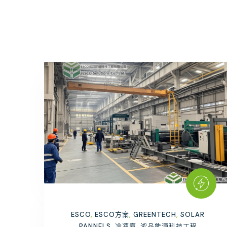
ESCO
,
ESCO方案
,
GREENTECH
,
SOLAR
PANNELS
,
冷凍庫
,
淞品能源科技工程